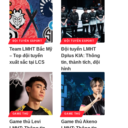
ĐỘI TUYỂN ESPORT
ĐỘI TUYỂN ESPORT
Team LMHT Bắc Mỹ
Đội tuyển LMHT
– Top đội tuyển
Dplus KIA: Thông
xuất sắc tại LCS
tin, thành tích, đội
hình
GAME THỦ
GAME THỦ
Game thủ Levi
Game thủ Akeno