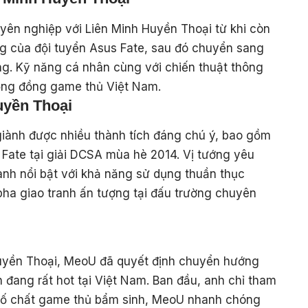
yên nghiệp với Liên Minh Huyền Thoại từ khi còn
ọng của đội tuyển Asus Fate, sau đó chuyển sang
 rừng. Kỹ năng cá nhân cùng với chiến thuật thông
ộng đồng game thủ Việt Nam.
uyền Thoại
 giành được nhiều thành tích đáng chú ý, bao gồm
 Fate tại giải DCSA mùa hè 2014. Vị tướng yêu
 anh nổi bật với khả năng sử dụng thuần thục
ha giao tranh ấn tượng tại đấu trường chuyên
uyền Thoại, MeoU đã quyết định chuyển hướng
 đang rất hot tại Việt Nam. Ban đầu, anh chỉ tham
 tố chất game thủ bẩm sinh, MeoU nhanh chóng