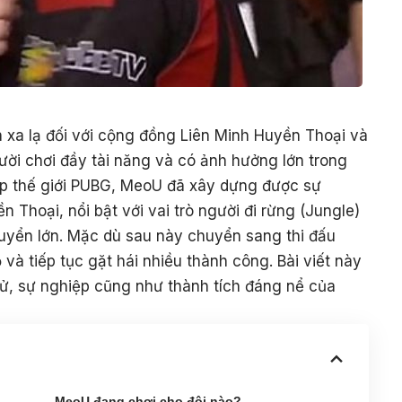
xa lạ đối với cộng đồng Liên Minh Huyền Thoại và
ời chơi đầy tài năng và có ảnh hưởng lớn trong
hập thế giới PUBG, MeoU đã xây dựng được sự
 Thoại, nổi bật với vai trò người đi rừng (Jungle)
tuyển lớn. Mặc dù sau này chuyển sang thi đấu
à tiếp tục gặt hái nhiều thành công. Bài viết này
ử, sự nghiệp cũng như thành tích đáng nể của
MeoU đang chơi cho đội nào?