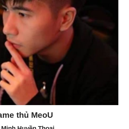
game thủ MeoU
n Minh Huyền Thoại