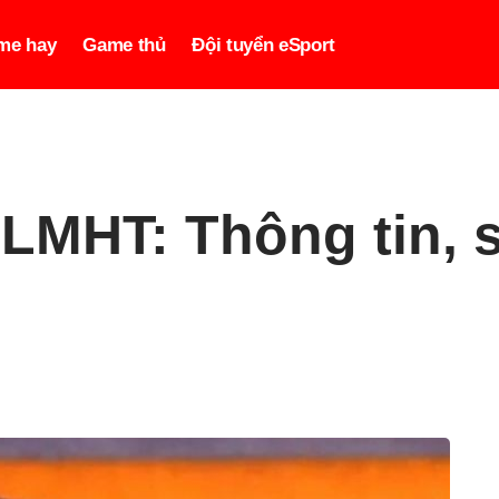
me hay
Game thủ
Đội tuyển eSport
MHT: Thông tin, s