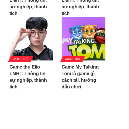
LMHT: Thông tin,
LMHT: Thông tin,
sự nghiệp, thành
sự nghiệp, thành
tích
tích
GAME THỦ
GAME HAY
Game thủ Elio
Game My Talking
LMHT: Thông tin,
Tom là game gì,
sự nghiệp, thành
cách tải, hướng
tích
dẫn chơi