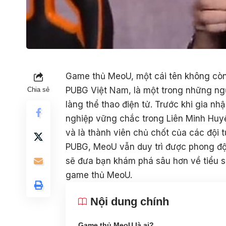
Game thủ MeoU, một cái tên không còn 
PUBG Việt Nam, là một trong những ngư
Chia sẻ
làng thể thao điện tử. Trước khi gia n
nghiệp vững chắc trong Liên Minh Huyền
và là thành viên chủ chốt của các đội 
PUBG, MeoU vẫn duy trì được phong độ v
sẽ đưa bạn khám phá sâu hơn về tiểu s
game thủ MeoU.
Nội dung chính
Game thủ MeoU là ai?