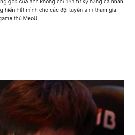
ng góp của anh không chỉ đến từ kỹ năng cá nhân
g hiến hết mình cho các đội tuyển anh tham gia.
 game thủ MeoU: