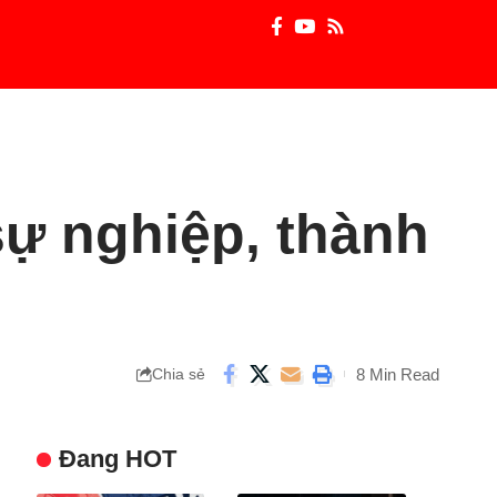
ự nghiệp, thành
8 Min Read
Chia sẻ
Đang HOT