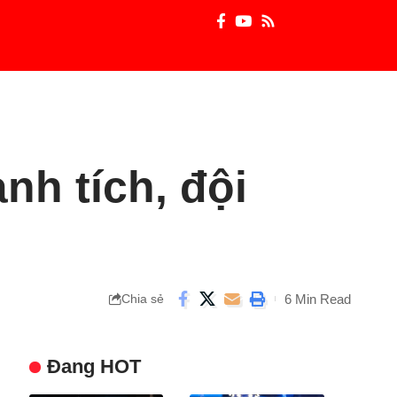
nh tích, đội
6 Min Read
Chia sẻ
Đang HOT