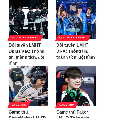
ĐỘI TUYỂN ESPORT
ĐỘI TUYỂN ESPORT
Đội tuyển LMHT
Đội tuyển LMHT
Dplus KIA: Thông
DRX: Thông tin,
tin, thành tích, đội
thành tích, đội hình
hình
GAME THỦ
GAME THỦ
Game thủ
Game thủ Faker