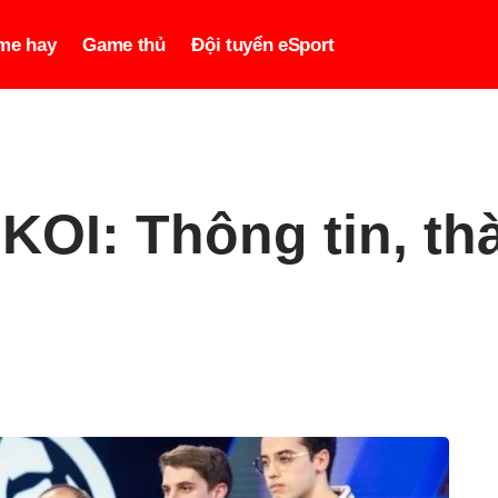
me hay
Game thủ
Đội tuyển eSport
OI: Thông tin, thà