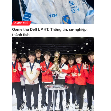
GAME THỦ
Game thủ Deft LMHT: Thông tin, sự nghiệp,
thành tích