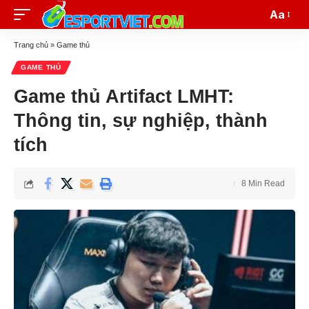
Aa
Trang chủ
»
Game thủ
GAME THỦ
Game thủ Artifact LMHT:
Thông tin, sự nghiệp, thành
tích
8 Min Read