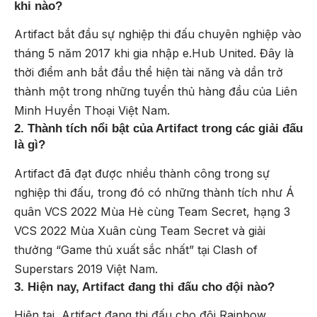
khi nào?
Artifact bắt đầu sự nghiệp thi đấu chuyên nghiệp vào
tháng 5 năm 2017 khi gia nhập e.Hub United. Đây là
thời điểm anh bắt đầu thể hiện tài năng và dần trở
thành một trong những tuyển thủ hàng đầu của Liên
Minh Huyền Thoại Việt Nam.
2. Thành tích nổi bật của Artifact trong các giải đấu
là gì?
Artifact đã đạt được nhiều thành công trong sự
nghiệp thi đấu, trong đó có những thành tích như Á
quân VCS 2022 Mùa Hè cùng Team Secret, hạng 3
VCS 2022 Mùa Xuân cùng Team Secret và giải
thưởng “Game thủ xuất sắc nhất” tại Clash of
Superstars 2019 Việt Nam.
3. Hiện nay, Artifact đang thi đấu cho đội nào?
Hiện tại, Artifact đang thi đấu cho đội Rainbow