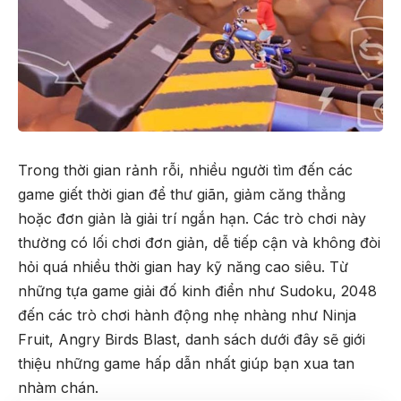
Trong thời gian rảnh rỗi, nhiều người tìm đến các
game giết thời gian để thư giãn, giảm căng thẳng
hoặc đơn giản là giải trí ngắn hạn. Các trò chơi này
thường có lối chơi đơn giản, dễ tiếp cận và không đòi
hỏi quá nhiều thời gian hay kỹ năng cao siêu. Từ
những tựa game giải đố kinh điển như Sudoku, 2048
đến các trò chơi hành động nhẹ nhàng như Ninja
Fruit, Angry Birds Blast, danh sách dưới đây sẽ giới
thiệu những game hấp dẫn nhất giúp bạn xua tan
nhàm chán.