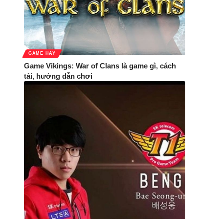
GAME HAY
Game Vikings: War of Clans là game gì, cách
tải, hướng dẫn chơi