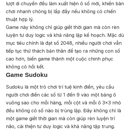
lượt di chuyển đều làm xuất hiện ô số mới, khiến bàn
chơi nhanh chóng bị lấp đầy nếu không có chiến
thuật hợp lý.
Game này không chỉ giúp giết thời gian mà còn rèn
luyện tư duy logic và khả năng lập kế hoạch. Mặc dù
mục tiêu chính là đạt số 2048, nhiều người chơi vẫn
tiếp tục thử thách bản thân để tạo ra những con số
cao hơn, biến game thành một cuộc chinh phục
không có hồi kết.
Game Sudoku
Sudoku là một trò chơi trí tuệ kinh điển, yêu cầu
người chơi điền các số từ 1 đến 9 vào một bảng ô
vuông sao cho mỗi hàng, mỗi cột và mỗi ô 3×3 nhỏ
đều không có số nào bị trùng lặp. Đây không chỉ là
một game giết thời gian mà còn giúp rèn luyện trí
não, cải thiện tư duy logic và khả năng tập trung.