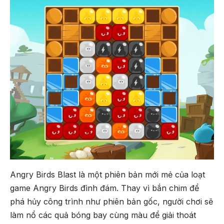
Angry Birds Blast là một phiên bản mới mẻ của loạt
game Angry Birds đình đám. Thay vì bắn chim để
phá hủy công trình như phiên bản gốc, người chơi sẽ
làm nổ các quả bóng bay cùng màu để giải thoát