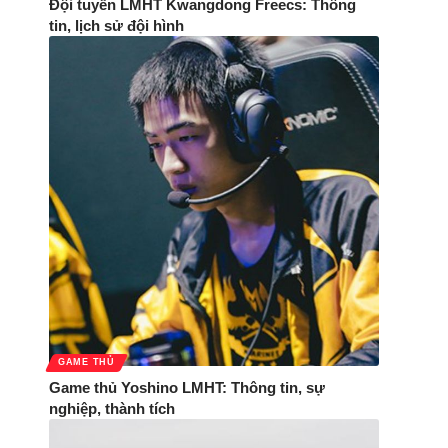
Đội tuyển LMHT Kwangdong Freecs: Thông
tin, lịch sử đội hình
GAME THỦ
Game thủ Yoshino LMHT: Thông tin, sự
nghiệp, thành tích