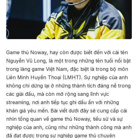
Game thủ Noway, hay còn được biết đến với cái tên
Nguyễn Vũ Long, là một trong những tên tuổi nổi bật
trong làng game Việt Nam, đặc biệt là trong bộ môn
Liên Minh Huyền Thoại (LMHT). Sự nghiệp của anh
không chỉ dừng lại ở những thành tích đáng nể trong
các giải đấu, mà còn mở rộng sang lĩnh vực
streaming, nơi anh tiếp tục ghi dấu ấn với những
khán giả yêu mến. Bài viết dưới đây sẽ cung cấp cái
nhìn tổng quan về game thủ Noway, tiểu sử và sự
nghiệp của anh, cũng như những thành công mà anh
đã đạt được trong sự nghiệp game thủ chuyên