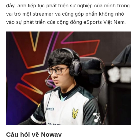
đây, anh tiếp tục phát triển sự nghiệp của mình trong
vai trò một streamer và cũng góp phần không nhỏ
vào sự phát triển của cộng đồng eSports Việt Nam.
Câu hỏi về Noway